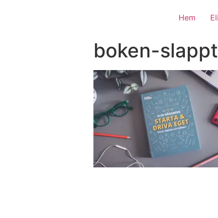
Hem
E
boken-slappt