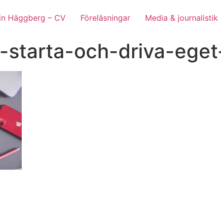
lin Häggberg – CV
Föreläsningar
Media & journalistik
-starta-och-driva-ege