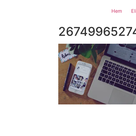
Hem
E
26749965274