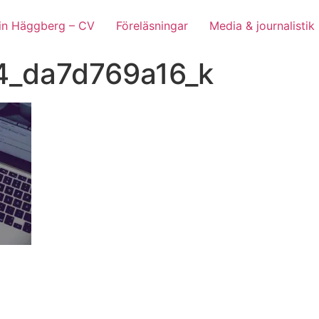
lin Häggberg – CV
Föreläsningar
Media & journalistik
_da7d769a16_k